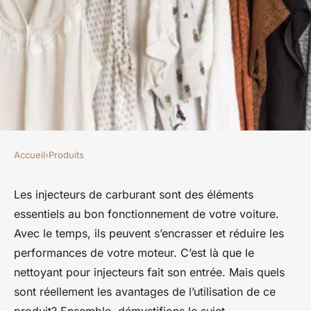
Accueil
›
Produits
PRODUITS
Quels sont les avantages de
Les injecteurs de carburant sont des éléments
essentiels au bon fonctionnement de votre voiture.
l'utilisation d'un nettoyant
Avec le temps, ils peuvent s’encrasser et réduire les
pour injecteurs de carburant ?
performances de votre moteur. C’est là que le
nettoyant pour injecteurs fait son entrée. Mais quels
Elena
•
30 janvier 2024
•
3 min de lecture
sont réellement les avantages de l’utilisation de ce