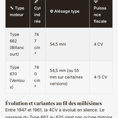
📏
💡
🔧 Type
Cyl
Puissa
⚙️ Alésage type
moteur
ind
nce
rée
fiscale
Type
74
662
7
54,5 mm
4 CV
(Billanc
cm
ourt)
³
Type
76
54,5 mm (ou 55
670
0
mm sur certaines
4-5 CV
(Ventou
cm
versions)
x)
³
Évolution et variantes au fil des millésimes
Entre 1947 et 1961, la 4CV a évolué en silence. Le
passage du Type 662 au 670 n’est pas qu’une histoire