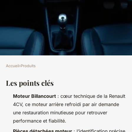
Accueil
›
Produits
PRODUITS
Les points clés
Moteur 4 cv Renault :
caractéristiques et entretien à
Moteur Billancourt
: cœur technique de la Renault
connaître
4CV, ce moteur arrière refroidi par air demande
une restauration minutieuse pour retrouver
Quentin
•
09/07/2026 10:03
•
11 min de lecture
performance et fiabilité.
Pièces détachées moteur
: l’identification précise