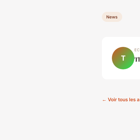
News
EC
T
T
← Voir tous les 