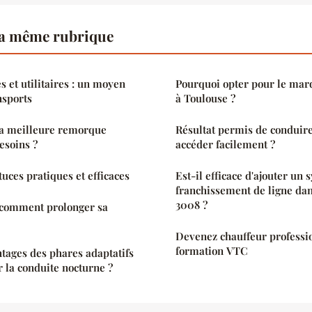
a même rubrique
s et utilitaires : un moyen
Pourquoi opter pour le mar
nsports
à Toulouse ?
a meilleure remorque
Résultat permis de conduir
esoins ?
accéder facilement ?
tuces pratiques et efficaces
Est-il efficace d'ajouter un 
franchissement de ligne da
3008 ?
: comment prolonger sa
Devenez chauffeur professio
formation VTC
ntages des phares adaptatifs
r la conduite nocturne ?