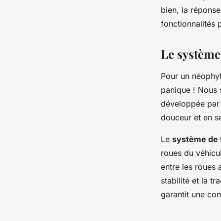
Théo
•
30 janvier 2024
•
3 min de lecture
bien, la réponse
fonctionnalités 
Le système 
Pour un néophyte
panique ! Nous s
développée par 
douceur et en sé
Le
système de t
roues du véhicul
entre les roues 
stabilité et la t
garantit une con