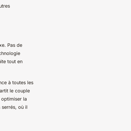
utres
xe. Pas de
echnologie
te tout en
ce à toutes les
rtit le couple
 optimiser la
 serrés, où il