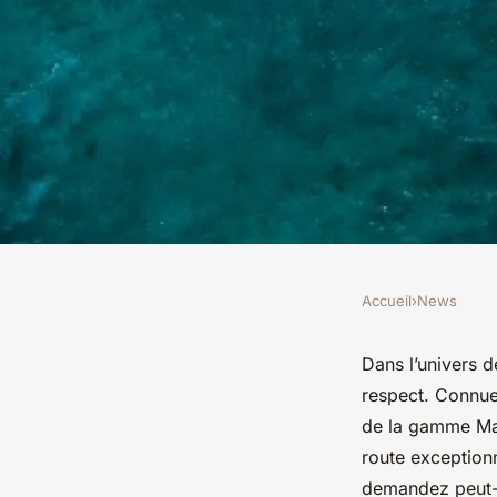
Accueil
›
News
NEWS
Comment le Mazda C
Dans l’univers d
respect. Connue
stabilité en virages 
de la gamme Maz
route exceptionn
demandez peut-êt