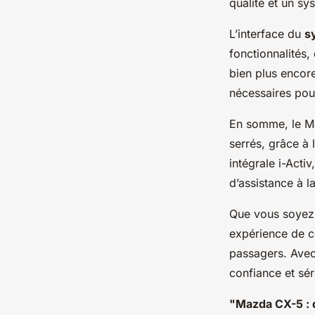
qualité et un s
L’interface du
s
fonctionnalités,
bien plus encore
nécessaires pou
En somme, le Maz
serrés, grâce à 
intégrale i-Acti
d’assistance à l
Que vous soyez 
expérience de co
passagers. Avec
confiance et sér
"Mazda CX-5 : q