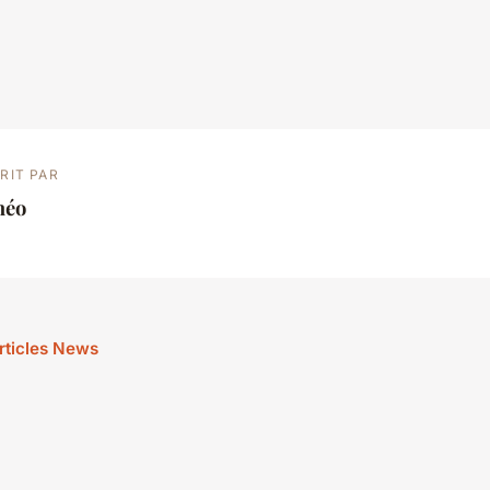
RIT PAR
héo
articles News