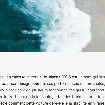
X-5 gère-t-il la
es véhicules tout-terrain, le
Mazda CX-5
est un nom qui sus
 pour son design épuré et ses performances remarquables, 
serrés ?
da est dotée de plusieurs fonctionnalités qui lui confèrent
elle. À l’heure où la technologie fait des bonds impression
re comment cette voiture gère-t-elle la stabilité en virages