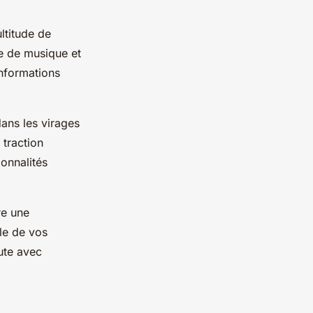
ultitude de
re de musique et
informations
ans les virages
 traction
ionnalités
re une
lle de vos
ute avec