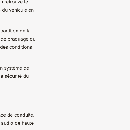
on retrouve le
é du véhicule en
artition de la
le de braquage du
 des conditions
’un système de
la sécurité du
nce de conduite.
e audio de haute